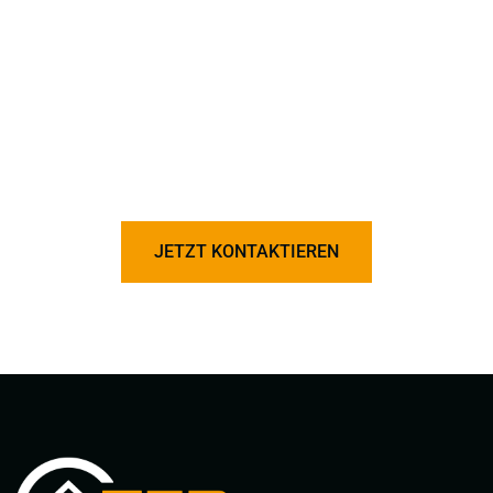
Ob im Bereich Industrie- und Gewerbebau, Wohnungsbau,
Erd- und Kanalarbeiten oder
für spezielle Anforderungen wie
Dichtigkeitsprüfungen oder Abbrucharbeiten –
wir sind Ihr
zuverlässiger Partner.
Rufen Sie uns an oder schreiben Sie
uns eine Nachricht, um mehr zu erfahren. Gemeinsam bringen
wir Ihr Bauvorhaben auf den Weg!
JETZT KONTAKTIEREN